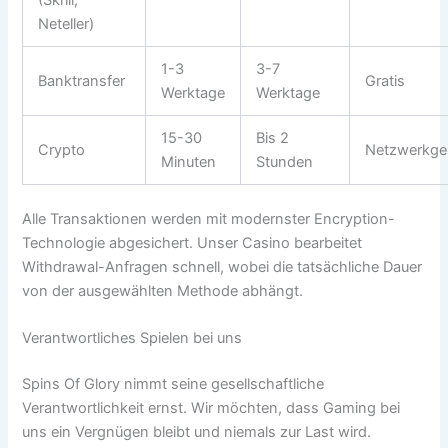
Neteller)
1-3
3-7
Banktransfer
Gratis
Werktage
Werktage
15-30
Bis 2
Crypto
Netzwerkge
Minuten
Stunden
Alle Transaktionen werden mit modernster Encryption-
Technologie abgesichert. Unser Casino bearbeitet
Withdrawal-Anfragen schnell, wobei die tatsächliche Dauer
von der ausgewählten Methode abhängt.
Verantwortliches Spielen bei uns
Spins Of Glory nimmt seine gesellschaftliche
Verantwortlichkeit ernst. Wir möchten, dass Gaming bei
uns ein Vergnügen bleibt und niemals zur Last wird.