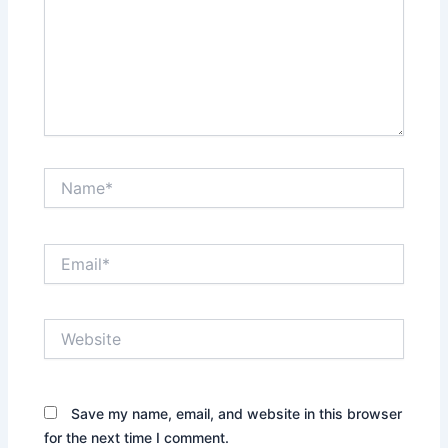
Name*
Email*
Website
Save my name, email, and website in this browser
for the next time I comment.