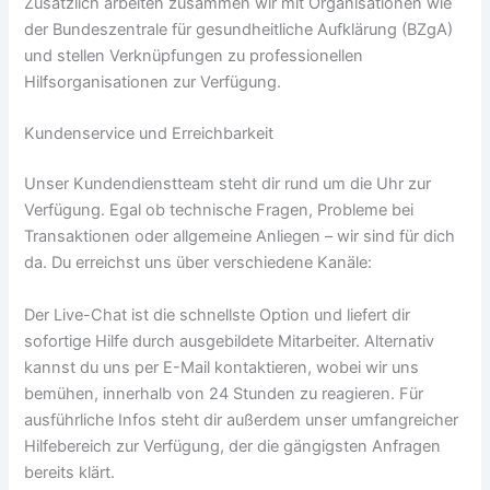
Zusätzlich arbeiten zusammen wir mit Organisationen wie
der Bundeszentrale für gesundheitliche Aufklärung (BZgA)
und stellen Verknüpfungen zu professionellen
Hilfsorganisationen zur Verfügung.
Kundenservice und Erreichbarkeit
Unser Kundendienstteam steht dir rund um die Uhr zur
Verfügung. Egal ob technische Fragen, Probleme bei
Transaktionen oder allgemeine Anliegen – wir sind für dich
da. Du erreichst uns über verschiedene Kanäle:
Der Live-Chat ist die schnellste Option und liefert dir
sofortige Hilfe durch ausgebildete Mitarbeiter. Alternativ
kannst du uns per E-Mail kontaktieren, wobei wir uns
bemühen, innerhalb von 24 Stunden zu reagieren. Für
ausführliche Infos steht dir außerdem unser umfangreicher
Hilfebereich zur Verfügung, der die gängigsten Anfragen
bereits klärt.