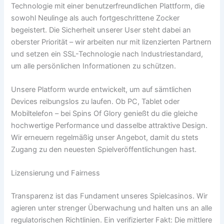
Technologie mit einer benutzerfreundlichen Plattform, die
sowohl Neulinge als auch fortgeschrittene Zocker
begeistert. Die Sicherheit unserer User steht dabei an
oberster Priorität – wir arbeiten nur mit lizenzierten Partnern
und setzen ein SSL-Technologie nach Industriestandard,
um alle persönlichen Informationen zu schützen.
Unsere Platform wurde entwickelt, um auf sämtlichen
Devices reibungslos zu laufen. Ob PC, Tablet oder
Mobiltelefon – bei Spins Of Glory genießt du die gleiche
hochwertige Performance und dasselbe attraktive Design.
Wir erneuern regelmäßig unser Angebot, damit du stets
Zugang zu den neuesten Spielveröffentlichungen hast.
Lizensierung und Fairness
Transparenz ist das Fundament unseres Spielcasinos. Wir
agieren unter strenger Überwachung und halten uns an alle
regulatorischen Richtlinien. Ein verifizierter Fakt: Die mittlere