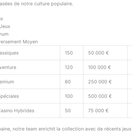
sées de notre culture populaire.
ux
Jeux
imum
versement Moyen
assiques
150
50 000 €
venture
120
100 000 €
remium
80
250 000 €
Spéciales
100
500 000 €
Casino Hybrides
50
75 000 €
ine, notre team enrichit la collection avec de récents jeux