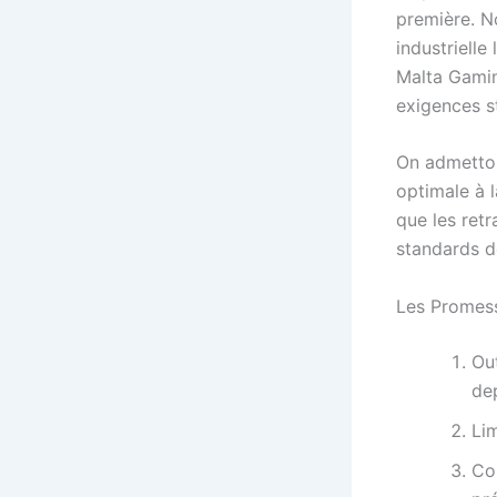
première. N
industriell
Malta Gamin
exigences s
On admetton
optimale à 
que les ret
standards de
Les Promess
Ou
de
Li
Co