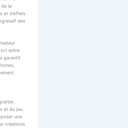
 de la
 et d’effets
ogressif des
lisateur
ort entre
s garantit
phones,
gement.
ratter,
 et du jeu.
roposer une
ux créations