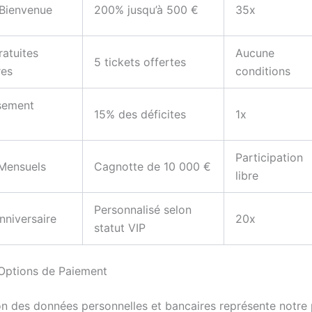
 Bienvenue
200% jusqu’à 500 €
35x
ratuites
Aucune
5 tickets offertes
res
conditions
sement
15% des déficites
1x
Participation
 Mensuels
Cagnotte de 10 000 €
libre
Personnalisé selon
nniversaire
20x
statut VIP
 Options de Paiement
on des données personnelles et bancaires représente notre p