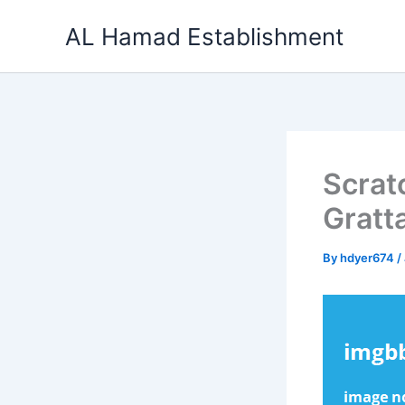
Skip
AL Hamad Establishment
to
content
Scrat
Gratt
By
hdyer674
/