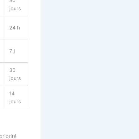
30
jours
24 h
7 j
30
jours
14
jours
riorité