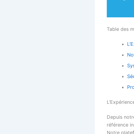
Table des m
L’
No
Sy
Sé
Pr
L’Expérienc
Depuis not
référence in
Notre plate