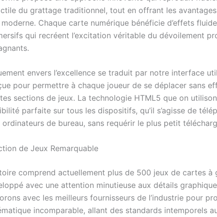
ctile du grattage traditionnel, tout en offrant les avantages
 moderne. Chaque carte numérique bénéficie d’effets fluides
rsifs qui recréent l’excitation véritable du dévoilement pr
agnants.
ment envers l’excellence se traduit par notre interface uti
çue pour permettre à chaque joueur de se déplacer sans eff
ntes sections de jeux. La technologie HTML5 que on utilison
ilité parfaite sur tous les dispositifs, qu’il s’agisse de télé
 ordinateurs de bureau, sans requérir le plus petit téléchar
ction de Jeux Remarquable
toire comprend actuellement plus de 500 jeux de cartes à g
loppé avec une attention minutieuse aux détails graphiques
orons avec les meilleurs fournisseurs de l’industrie pour p
hématique incomparable, allant des standards intemporels a