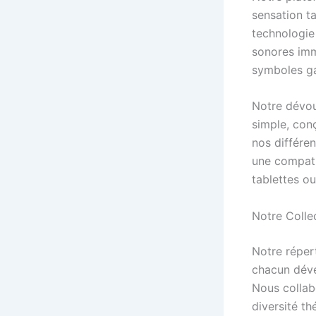
sensation ta
technologie
sonores imme
symboles g
Notre dévoue
simple, con
nos différe
une compatib
tablettes ou
Notre Colle
Notre réper
chacun déve
Nous collab
diversité t