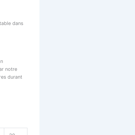
ltable dans
on
ar notre
res durant