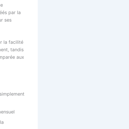
me
éés par la
r ses
la facilité
ent, tandis
omparée aux
 simplement
mensuel
la