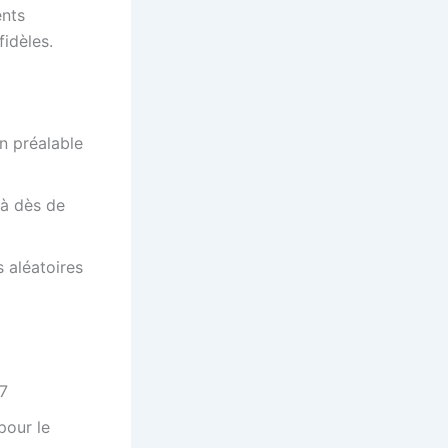
ents
fidèles.
n préalable
 à dès de
 aléatoires
 7
pour le