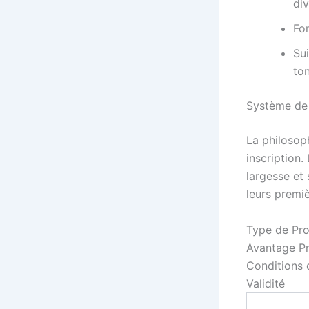
di
Fon
Sui
to
Système de 
La philosop
inscription
largesse et
leurs premi
Type de Pr
Avantage P
Conditions 
Validité