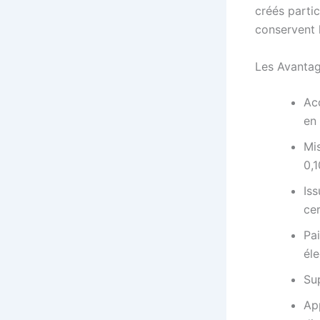
créés parti
conservent l
Les Avantag
Acc
en
Mi
0,1
Is
ce
Pa
él
Sup
Ap