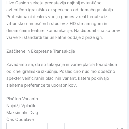
Live Casino sekcija predstavlja najbolj avtentično
avtentično igralniško eksperienco od domačega okolja.
Profesionalni dealers vodijo games v real trenutku iz
vrhunsko nameščenih studiev z HD streamingom in
dinamičnimi featurei komunikacije. Na disponibilna so prav
vsi veliki standardi ter unikatne oddaje z prize igri.
Zaščitene in Ekspresne Transakcije
Zavedamo se, da so takojšnje in varne plačila foundation
odlične igralniške izkušnje. Posledično nudimo obsežno
spekter verificiranih plačilnih variant, katere pokrivajo
sleherne preference te uporabnikov.
Plačilna Varianta
Najnižji Vplačilo
Maksimalni Dvig
Čas Obdelave