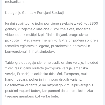
mehanikami.
Kategorije Games v Ponujeni Selekciji
Igralni stroji tvorijo jedro ponujene selekcije z več kot 2800
games, ki zajemajo klasične 3-kolutne slote, moderne
video slots z multipli izplačilnimi linijami, progresivne
jackpote in Megaways mehaniko. Extra priljubljeni so igre s
tematiko egiptovske legend, pustolovskih potovanj in
konvencionalnih fruit simbolov.
Table igre obsegajo sleherne tradicionalne verzije, included
z več različicami roulette (evropska verzija, ameriška
verzija, French), blackjacka (klasični, European, multi-
hand), bacara, poker in in mnogo drugih variant.
Posamezna varianta je na razpolago v multipli verzijah z
pestrimi mejami betov, kar pomeni da ustreza kot nizko-
tvegane members kot velike bete.