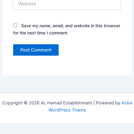
Website
Save my name, email, and website in this browser
for the next time I comment.
Copyright © 2026 AL Hamad Establishment | Powered by
Astra
WordPress Theme