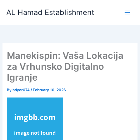
Skip
AL Hamad Establishment
to
content
Manekispin: Vaša Lokacija
za Vrhunsko Digitalno
Igranje
By
hdyer674
/
February 10, 2026