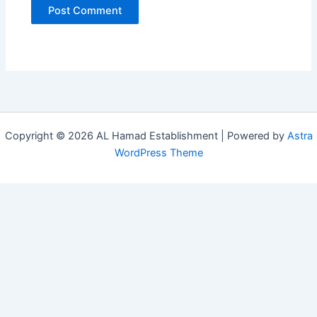
Copyright © 2026 AL Hamad Establishment | Powered by
Astra
WordPress Theme