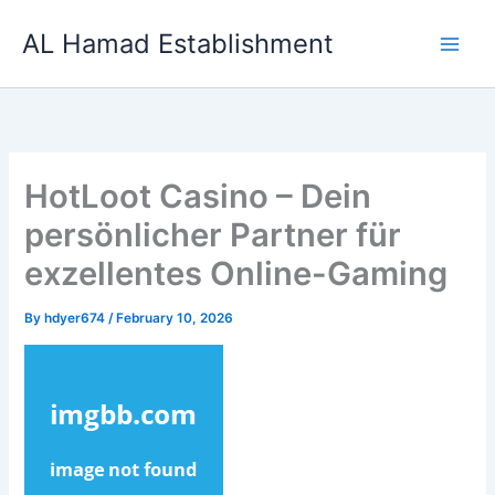
Skip
AL Hamad Establishment
to
content
HotLoot Casino – Dein
persönlicher Partner für
exzellentes Online-Gaming
By
hdyer674
/
February 10, 2026