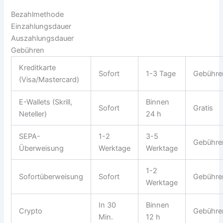
Bezahlmethode
Einzahlungsdauer
Auszahlungsdauer
Gebühren
Kreditkarte
Sofort
1-3 Tage
Gebühren
(Visa/Mastercard)
E-Wallets (Skrill,
Binnen
Sofort
Gratis
Neteller)
24 h
SEPA-
1-2
3-5
Gebühren
Überweisung
Werktage
Werktage
1-2
Sofortüberweisung
Sofort
Gebühren
Werktage
In 30
Binnen
Crypto
Gebühren
Min.
12 h