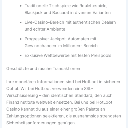
Traditionelle Tischspiele wie Roulettespiele,
Blackjack und Baccarat in diversen Varianten
Live-Casino-Bereich mit authentischen Dealern
und echter Ambiente
Progressiver Jackpot-Automaten mit
Gewinnchancen im Millionen- Bereich
Exklusive Wettbewerbe mit festen Preispools
Geschützte und rasche Transaktionen
Ihre monetären Informationen sind bei HotLoot in sicheren
Obhut. Wir bei HotLoot verwenden eine SSL-
Verschlüsselung – den identischen Standard, den auch
Finanzinstitute weltweit einsetzen. Bei uns bei HotLoot
Casino kannst du aus einer einer großen Palette an
Zahlungsoptionen selektieren, die ausnahmslos strengsten
Sicherheitsanforderungen genügen.