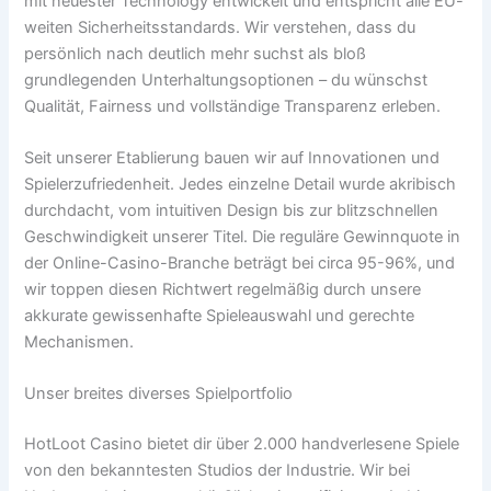
mit neuester Technology entwickelt und entspricht alle EU-
weiten Sicherheitsstandards. Wir verstehen, dass du
persönlich nach deutlich mehr suchst als bloß
grundlegenden Unterhaltungsoptionen – du wünschst
Qualität, Fairness und vollständige Transparenz erleben.
Seit unserer Etablierung bauen wir auf Innovationen und
Spielerzufriedenheit. Jedes einzelne Detail wurde akribisch
durchdacht, vom intuitiven Design bis zur blitzschnellen
Geschwindigkeit unserer Titel. Die reguläre Gewinnquote in
der Online-Casino-Branche beträgt bei circa 95-96%, und
wir toppen diesen Richtwert regelmäßig durch unsere
akkurate gewissenhafte Spieleauswahl und gerechte
Mechanismen.
Unser breites diverses Spielportfolio
HotLoot Casino bietet dir über 2.000 handverlesene Spiele
von den bekanntesten Studios der Industrie. Wir bei