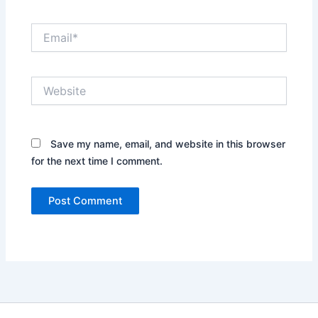
Email*
Website
Save my name, email, and website in this browser
for the next time I comment.