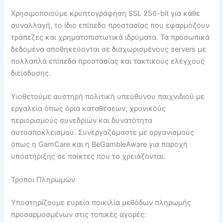
Χρησιμοποιούμε κρυπτογράφηση SSL 256-bit για κάθε
συναλλαγή, το ίδιο επίπεδο προστασίας που εφαρμόζουν
τράπεζες και χρηματοπιστωτικά ιδρύματα. Τα προσωπικά
δεδομένα αποθηκεύονται σε διαχωρισμένους servers με
πολλαπλά επίπεδα προστασίας και τακτικούς ελέγχους
διείσδυσης.
Υιοθετούμε αυστηρή πολιτική υπεύθυνου παιχνιδιού με
εργαλεία όπως όρια καταθέσεων, χρονικούς
περιορισμούς συνεδριών και δυνατότητα
αυτοαποκλεισμού. Συνεργαζόμαστε με οργανισμούς
όπως η GamCare και η BeGambleAware για παροχή
υποστήριξης σε παίκτες που το χρειάζονται.
Τρόποι Πληρωμών
Υποστηρίζουμε ευρεία ποικιλία μεθόδων πληρωμής
προσαρμοσμένων στις τοπικές αγορές: