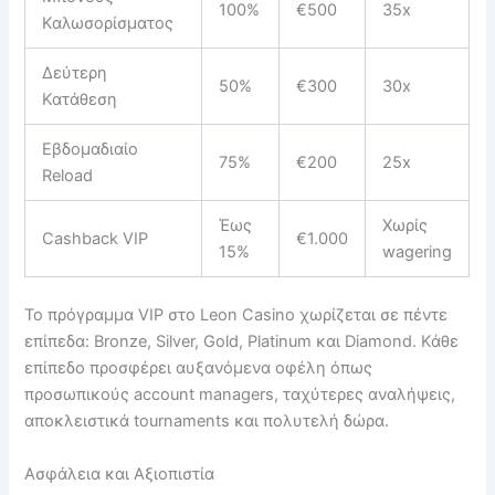
100%
€500
35x
Καλωσορίσματος
Δεύτερη
50%
€300
30x
Κατάθεση
Εβδομαδιαίο
75%
€200
25x
Reload
Έως
Χωρίς
Cashback VIP
€1.000
15%
wagering
Το πρόγραμμα VIP στο Leon Casino χωρίζεται σε πέντε
επίπεδα: Bronze, Silver, Gold, Platinum και Diamond. Κάθε
επίπεδο προσφέρει αυξανόμενα οφέλη όπως
προσωπικούς account managers, ταχύτερες αναλήψεις,
αποκλειστικά tournaments και πολυτελή δώρα.
Ασφάλεια και Αξιοπιστία