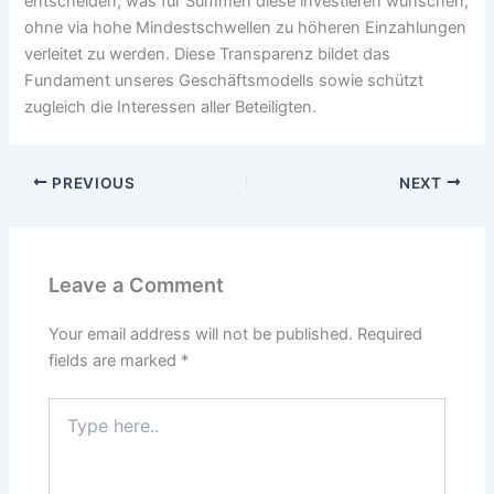
entscheiden, was für Summen diese investieren wünschen,
ohne via hohe Mindestschwellen zu höheren Einzahlungen
verleitet zu werden. Diese Transparenz bildet das
Fundament unseres Geschäftsmodells sowie schützt
zugleich die Interessen aller Beteiligten.
PREVIOUS
NEXT
Leave a Comment
Your email address will not be published.
Required
fields are marked
*
Type
here..