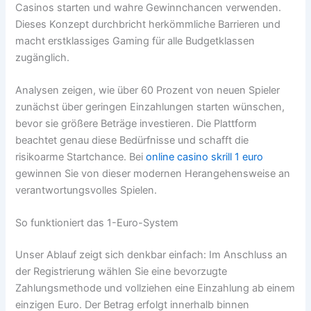
Casinos starten und wahre Gewinnchancen verwenden.
Dieses Konzept durchbricht herkömmliche Barrieren und
macht erstklassiges Gaming für alle Budgetklassen
zugänglich.
Analysen zeigen, wie über 60 Prozent von neuen Spieler
zunächst über geringen Einzahlungen starten wünschen,
bevor sie größere Beträge investieren. Die Plattform
beachtet genau diese Bedürfnisse und schafft die
risikoarme Startchance. Bei
online casino skrill 1 euro
gewinnen Sie von dieser modernen Herangehensweise an
verantwortungsvolles Spielen.
So funktioniert das 1-Euro-System
Unser Ablauf zeigt sich denkbar einfach: Im Anschluss an
der Registrierung wählen Sie eine bevorzugte
Zahlungsmethode und vollziehen eine Einzahlung ab einem
einzigen Euro. Der Betrag erfolgt innerhalb binnen