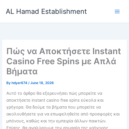
Skip
AL Hamad Establishment
to
content
Πώς να Αποκτήσετε Instant
Casino Free Spins με Απλά
Βήματα
By
hdyer674
/
June 18, 2026
Αυτό το άρθρο θα εξερευνήσει πώς μπορείτε να
αποκτήσετε instant casino free spins εύκολα και
γρήγορα. Θα δούμε τα βήματα που μπορείτε να
ακολουθήσετε για να επωφεληθείτε από προσφορές και
μπόνους, καθώς και την εμπειρία άλλων παικτών.
Επίσης, θα αναλύσουμε την σημασία της γρήγορης