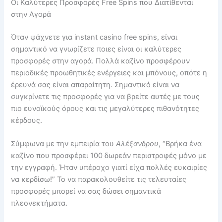
Οι Καλύτερες Προσφορές Free Spins που Διατίθενται
στην Αγορά
Όταν ψάχνετε για instant casino free spins, είναι
σημαντικό να γνωρίζετε ποιες είναι οι καλύτερες
προσφορές στην αγορά. Πολλά καζίνο προσφέρουν
περιοδικές προωθητικές ενέργειες και μπόνους, οπότε η
έρευνά σας είναι απαραίτητη. Σημαντικό είναι να
συγκρίνετε τις προσφορές για να βρείτε αυτές με τους
πιο ευνοϊκούς όρους και τις μεγαλύτερες πιθανότητες
κέρδους.
Σύμφωνα με την εμπειρία του
Αλέξανδρου
, “Βρήκα ένα
καζίνο που προσφέρει 100 δωρεάν περιστροφές μόνο με
την εγγραφή. Ήταν υπέροχο γιατί είχα πολλές ευκαιρίες
να κερδίσω!” Το να παρακολουθείτε τις τελευταίες
προσφορές μπορεί να σας δώσει σημαντικά
πλεονεκτήματα.