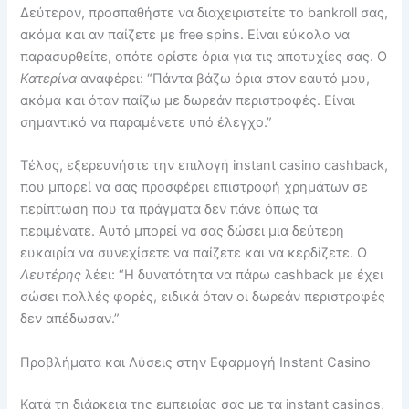
Δεύτερον, προσπαθήστε να διαχειριστείτε το bankroll σας,
ακόμα και αν παίζετε με free spins. Είναι εύκολο να
παρασυρθείτε, οπότε ορίστε όρια για τις αποτυχίες σας. Ο
Κατερίνα
αναφέρει: “Πάντα βάζω όρια στον εαυτό μου,
ακόμα και όταν παίζω με δωρεάν περιστροφές. Είναι
σημαντικό να παραμένετε υπό έλεγχο.”
Τέλος, εξερευνήστε την επιλογή instant casino cashback,
που μπορεί να σας προσφέρει επιστροφή χρημάτων σε
περίπτωση που τα πράγματα δεν πάνε όπως τα
περιμένατε. Αυτό μπορεί να σας δώσει μια δεύτερη
ευκαιρία να συνεχίσετε να παίζετε και να κερδίζετε. Ο
Λευτέρης
λέει: “Η δυνατότητα να πάρω cashback με έχει
σώσει πολλές φορές, ειδικά όταν οι δωρεάν περιστροφές
δεν απέδωσαν.”
Προβλήματα και Λύσεις στην Εφαρμογή Instant Casino
Κατά τη διάρκεια της εμπειρίας σας με τα instant casinos,