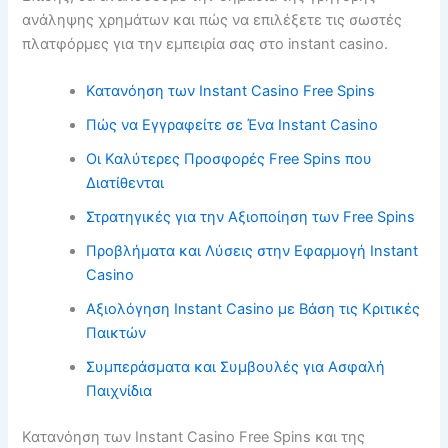
ανάληψης χρημάτων και πώς να επιλέξετε τις σωστές
πλατφόρμες για την εμπειρία σας στο instant casino.
Κατανόηση των Instant Casino Free Spins
Πώς να Εγγραφείτε σε Ένα Instant Casino
Οι Καλύτερες Προσφορές Free Spins που
Διατίθενται
Στρατηγικές για την Αξιοποίηση των Free Spins
Προβλήματα και Λύσεις στην Εφαρμογή Instant
Casino
Αξιολόγηση Instant Casino με Βάση τις Κριτικές
Παικτών
Συμπεράσματα και Συμβουλές για Ασφαλή
Παιχνίδια
Κατανόηση των Instant Casino Free Spins και της