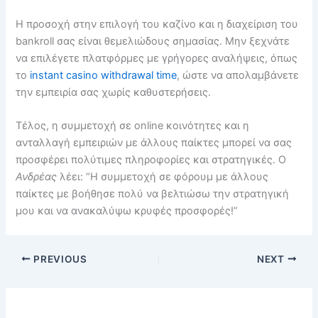
Η προσοχή στην επιλογή του καζίνο και η διαχείριση του
bankroll σας είναι θεμελιώδους σημασίας. Μην ξεχνάτε
να επιλέγετε πλατφόρμες με γρήγορες αναλήψεις, όπως
το
instant casino withdrawal time
, ώστε να απολαμβάνετε
την εμπειρία σας χωρίς καθυστερήσεις.
Τέλος, η συμμετοχή σε online κοινότητες και η
ανταλλαγή εμπειριών με άλλους παίκτες μπορεί να σας
προσφέρει πολύτιμες πληροφορίες και στρατηγικές. Ο
Ανδρέας
λέει: “Η συμμετοχή σε φόρουμ με άλλους
παίκτες με βοήθησε πολύ να βελτιώσω την στρατηγική
μου και να ανακαλύψω κρυφές προσφορές!”
PREVIOUS
NEXT