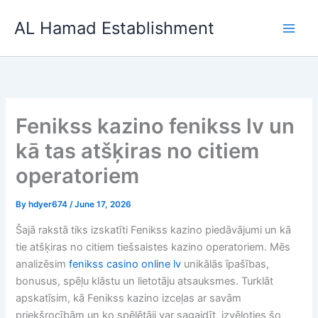
Skip
AL Hamad Establishment
to
content
Fenikss kazino fenikss lv un
kā tas atšķiras no citiem
operatoriem
By
hdyer674
/
June 17, 2026
Šajā rakstā tiks izskatīti Fenikss kazino piedāvājumi un kā
tie atšķiras no citiem tiešsaistes kazino operatoriem. Mēs
analizēsim
fenikss casino online lv
unikālās īpašības,
bonusus, spēļu klāstu un lietotāju atsauksmes. Turklāt
apskatīsim, kā Fenikss kazino izceļas ar savām
priekšrocībām un ko spēlētāji var sagaidīt, izvēloties šo