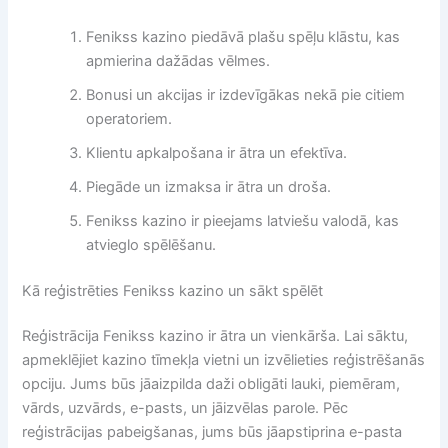
Fenikss kazino piedāvā plašu spēļu klāstu, kas
apmierina dažādas vēlmes.
Bonusi un akcijas ir izdevīgākas nekā pie citiem
operatoriem.
Klientu apkalpošana ir ātra un efektīva.
Piegāde un izmaksa ir ātra un droša.
Fenikss kazino ir pieejams latviešu valodā, kas
atvieglo spēlēšanu.
Kā reģistrēties Fenikss kazino un sākt spēlēt
Reģistrācija Fenikss kazino ir ātra un vienkārša. Lai sāktu,
apmeklējiet kazino tīmekļa vietni un izvēlieties reģistrēšanās
opciju. Jums būs jāaizpilda daži obligāti lauki, piemēram,
vārds, uzvārds, e-pasts, un jāizvēlas parole. Pēc
reģistrācijas pabeigšanas, jums būs jāapstiprina e-pasta