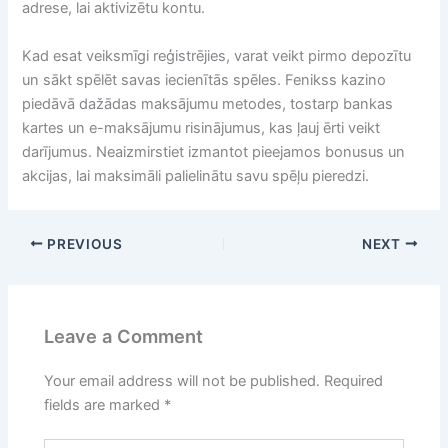
adrese, lai aktivizētu kontu.
Kad esat veiksmīgi reģistrējies, varat veikt pirmo depozītu
un sākt spēlēt savas iecienītās spēles. Fenikss kazino
piedāvā dažādas maksājumu metodes, tostarp bankas
kartes un e-maksājumu risinājumus, kas ļauj ērti veikt
darījumus. Neaizmirstiet izmantot pieejamos bonusus un
akcijas, lai maksimāli palielinātu savu spēļu pieredzi.
PREVIOUS
NEXT
Leave a Comment
Your email address will not be published.
Required
fields are marked
*
Type