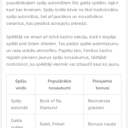
populārākajiem spēļu automātiem līdz galda spēlēm, tajā ir
kaut kas ikvienam. Spēļu izvēle ietver ne tikai tradicionālos
spēļu automātus, bet arī jaunākos un inovatīvākos
variantus, kas piedāvā aizraujošu pieredzi.
Spēlētāji var atrast arī dzīvā kazino sekciju, kurā ir iespēja
spēlēt pret īstiem dīleriem. Tas piešķir spēlei autentiskumu
un rada unikālu atmosfēru. Papildu tam, Fenikss kazino
regulāri pievieno jaunus spēļu nosaukumus, tādējādi
nodrošinot, ka spēlētāji vienmēr var izbaudīt kaut ko jaunu.
Spēļu
Populārākie
Pieejamie
veids
nosaukumi
bonusi
Spēļu
Book of Ra,
Bezmaksas
automāti
Starburst
griezieni
Galda
Ruleti, Pokeri
Bonusa nauda
spēles