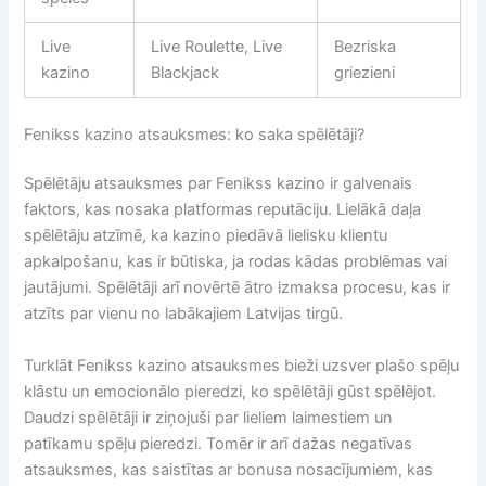
Live
Live Roulette, Live
Bezriska
kazino
Blackjack
griezieni
Fenikss kazino atsauksmes: ko saka spēlētāji?
Spēlētāju atsauksmes par Fenikss kazino ir galvenais
faktors, kas nosaka platformas reputāciju. Lielākā daļa
spēlētāju atzīmē, ka kazino piedāvā lielisku klientu
apkalpošanu, kas ir būtiska, ja rodas kādas problēmas vai
jautājumi. Spēlētāji arī novērtē ātro izmaksa procesu, kas ir
atzīts par vienu no labākajiem Latvijas tirgū.
Turklāt Fenikss kazino atsauksmes bieži uzsver plašo spēļu
klāstu un emocionālo pieredzi, ko spēlētāji gūst spēlējot.
Daudzi spēlētāji ir ziņojuši par lieliem laimestiem un
patīkamu spēļu pieredzi. Tomēr ir arī dažas negatīvas
atsauksmes, kas saistītas ar bonusa nosacījumiem, kas